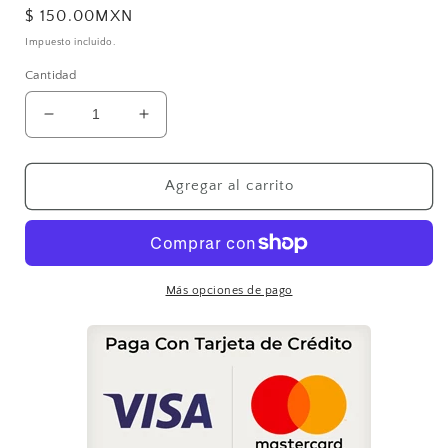
Precio
$ 150.00MXN
habitual
Impuesto incluido.
Cantidad
Reducir
Aumentar
cantidad
cantidad
para
para
Colgante
Colgante
Agregar al carrito
Ganesha
Ganesha
Más opciones de pago