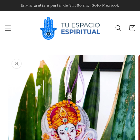
Ir
Envío gratis a partir de $1500 mx (Solo México).
directamente
al contenido
Carrito
Ir
directamente
a la
información
del producto